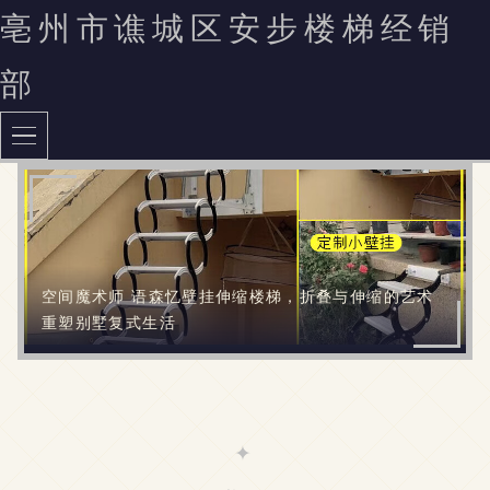
亳州市谯城区安步楼梯经销
部
空间魔术师 语森忆壁挂伸缩楼梯，折叠与伸缩的艺术
重塑别墅复式生活