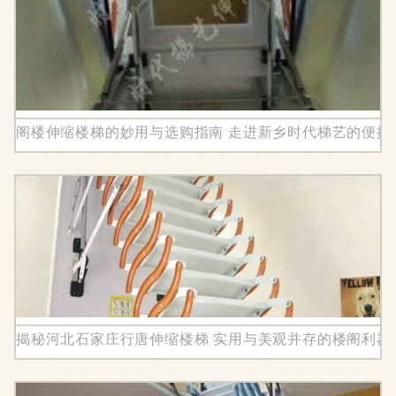
阁楼伸缩楼梯的妙用与选购指南 走进新乡时代梯艺的便捷
揭秘河北石家庄行唐伸缩楼梯 实用与美观并存的楼阁利器