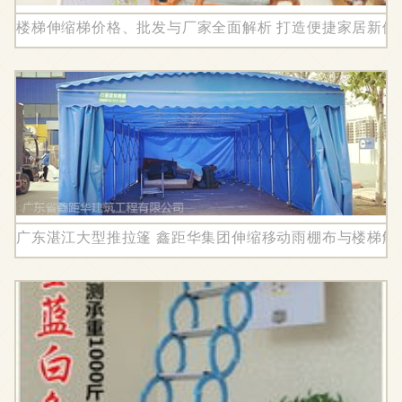
楼梯伸缩梯价格、批发与厂家全面解析 打造便捷家居新体
广东湛江大型推拉篷 鑫距华集团伸缩移动雨棚布与楼梯解