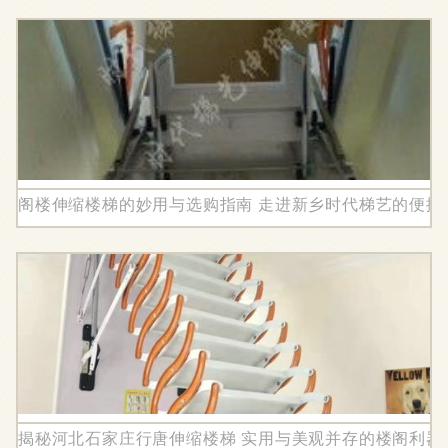
阁楼伸缩楼梯的妙用与选购指南 走进新乡时代梯艺的便捷
揭秘河北石家庄行唐伸缩楼梯 实用与美观并存的楼阁利器