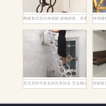
阁楼复式室内伸缩梯 碳钢材质，承重力强，实
伸缩楼
灵活空间与安全的完美结合 艾达梯业带你走进
智能家