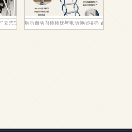
别墅复式空间的全自动隐形收纳典范
解析自动阁楼楼梯与电动伸缩楼梯 合肥与昆山价