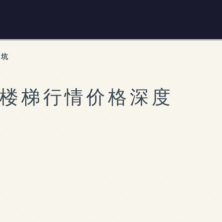
避坑
缩楼梯行情价格深度