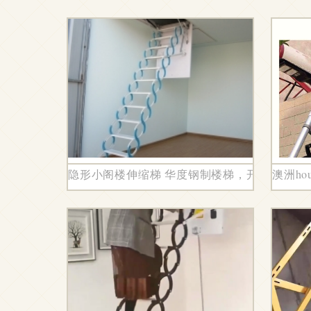
隐形小阁楼伸缩梯 华度钢制楼梯，开启室内空
澳洲h