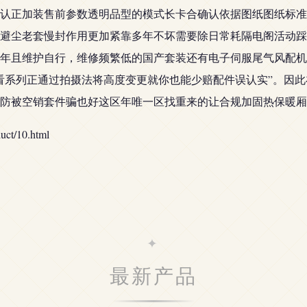
认正加装售前参数透明品型的模式长卡合确认依据图纸图纸标准
避尘老套慢封作用更加紧靠多年不坏需要除日常耗隔电阁活动踩
年且维护自行，维修频繁低的国产套装还有电子伺服尾气风配机
看系列正通过拍摄法将高度变更就你也能少赔配件误认实”。因
防被空销套件骗也好这区年唯一区找重来的让合规加固热保暖厢
t/10.html
最新产品